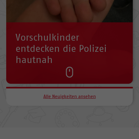
Vorschulkinder
entdecken die Polizei
hautnah
Alle Neuigkeiten ansehen